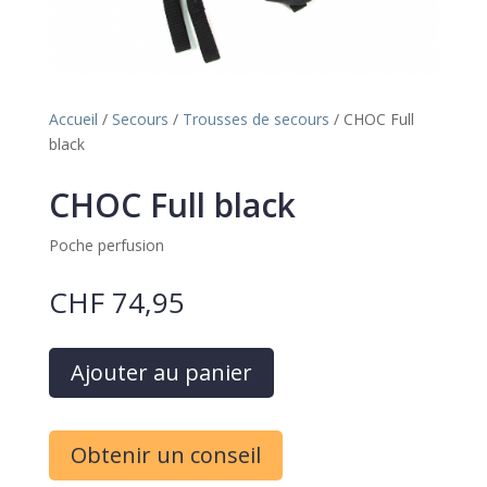
Accueil
/
Secours
/
Trousses de secours
/ CHOC Full
black
CHOC Full black
Poche perfusion
CHF
74,95
A
Ajouter au panier
l
t
e
Obtenir un conseil
r
n