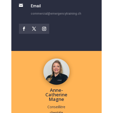

Email
commercial@emergencytraining.ch
Anne-
Catherine
Magne
Conseillère
clientèle