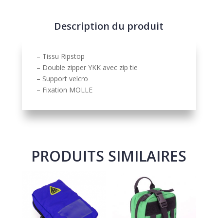
a
t
Description du produit
i
v
e
– Tissu Ripstop
:
– Double zipper YKK avec zip tie
– Support velcro
– Fixation MOLLE
PRODUITS SIMILAIRES