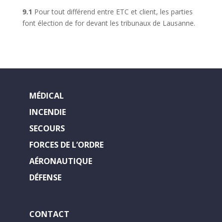
9.1
Pour tout différend entre ETC et client, les parties
font élection de for devant les tribunaux de Lausanne.
MÉDICAL
INCENDIE
SECOURS
FORCES DE L’ORDRE
AÉRONAUTIQUE
DÉFENSE
CONTACT