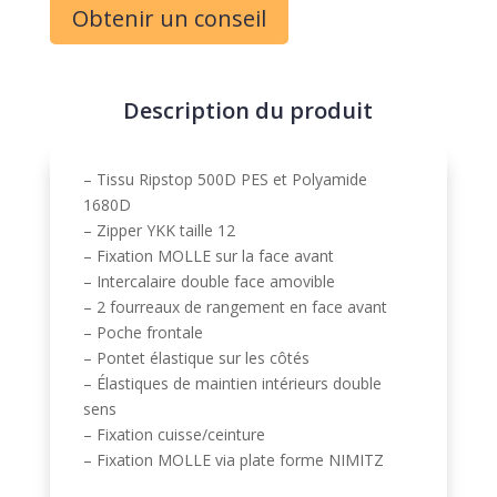
Obtenir un conseil
r
n
a
t
Description du produit
i
v
e
– Tissu Ripstop 500D PES et Polyamide
:
1680D
– Zipper YKK taille 12
– Fixation MOLLE sur la face avant
– Intercalaire double face amovible
– 2 fourreaux de rangement en face avant
– Poche frontale
– Pontet élastique sur les côtés
– Élastiques de maintien intérieurs double
sens
– Fixation cuisse/ceinture
– Fixation MOLLE via plate forme NIMITZ