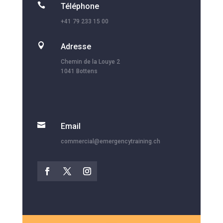

Téléphone
+41 79 233 15 00

Adresse
Chemin de la Louye 2
1041 Bottens

Email
commercial@emergencytraining.ch