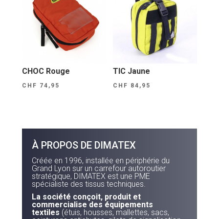
CHOC Rouge
TIC Jaune
CHF
74,95
CHF
84,95
À PROPOS DE DIMATEX
Créée en 1996, installée en périphérie du
Grand Lyon sur un carrefour autoroutier
stratégique, DIMATEX est une PME
spécialiste des tissus techniques.
La société conçoit, produit et
commercialise des équipements
textiles
(étuis, housses, mallettes, sacs,