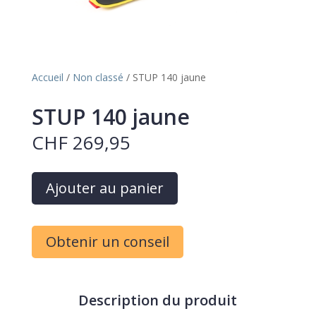
Accueil
/
Non classé
/ STUP 140 jaune
STUP 140 jaune
CHF
269,95
A
Ajouter au panier
l
t
e
Obtenir un conseil
r
n
a
t
Description du produit
i