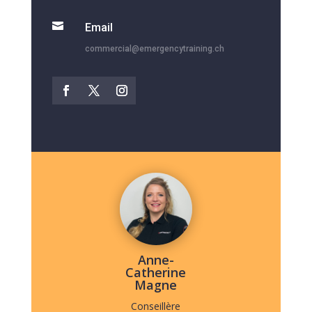

Email
commercial@emergencytraining.ch
Anne-
Catherine
Magne
Conseillère