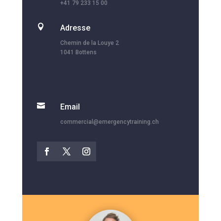
+41 79 233 15 00

Adresse
Chemin de la Louye 2
1041 Bottens

Email
commercial@emergencytraining.ch