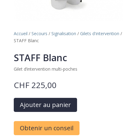
Accueil
/
Secours
/
Signalisation
/
Gilets d'intervention
/
STAFF Blanc
STAFF Blanc
Gilet d’intervention multi-poches
CHF
225,00
A
Ajouter au panier
l
t
e
Obtenir un conseil
r
n