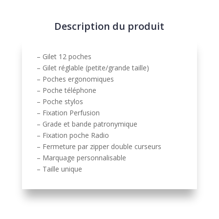
a
t
Description du produit
i
v
e
– Gilet 12 poches
:
– Gilet réglable (petite/grande taille)
– Poches ergonomiques
– Poche téléphone
– Poche stylos
– Fixation Perfusion
– Grade et bande patronymique
– Fixation poche Radio
– Fermeture par zipper double curseurs
– Marquage personnalisable
– Taille unique