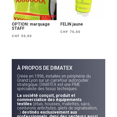
OPTION: marquage
FELIN jaune
STAFF
CHF
70,00
CHF
50,00
À PROPOS DE DIMATEX
Créée en 1996, installée en périphérie du
Grand Lyon sur un carrefour autoroutier
stratégique, DIMATEX est une PME
spécialiste des tissus techniques.
La société conçoit, produit et
commercialise des équipements
textiles
(étuis, housses, mallettes, sacs,
ceinturons antichutes, gilets de signalisation,
…)
destinés exclusivement aux
professionnels, dans des secteurs aussi