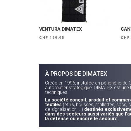
VENTURA DIMATEX
CAN
CHF
169,95
CHF
À PROPOS DE DIMATEX
Créée en 1996, installée en périphérie du 
autoroutier stratégique, DIMATEX est une 
techniques.
La société conçoit, produit et commer
textiles
(étuis, housses, mallettes, sacs, c
de signalisation, …)
destinés exclusiveme
dans des secteurs aussi variés que l’a
la défense ou encore le secours.