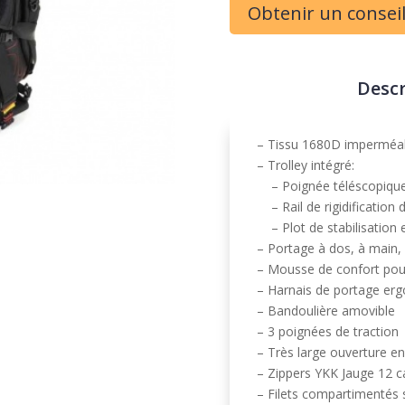
Obtenir un consei
Descr
– Tissu 1680D imperméa
– Trolley intégré:
– Poignée téléscopique 
– Rail de rigidification 
– Plot de stabilisation e
– Portage à dos, à main,
– Mousse de confort pour
– Harnais de portage er
– Bandoulière amovible
– 3 poignées de traction
– Très large ouverture en
– Zippers YKK Jauge 12 
– Filets compartimentés s