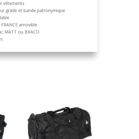
de vêtements
ur grade et bande patronymique
lable
on FRANCE amovible
r sac MATT ou BRACO
es