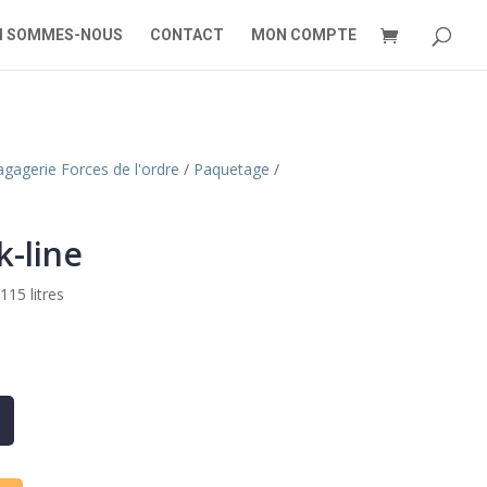
I SOMMES-NOUS
CONTACT
MON COMPTE
gagerie Forces de l'ordre
/
Paquetage
/
-line
115 litres
A
l
t
e