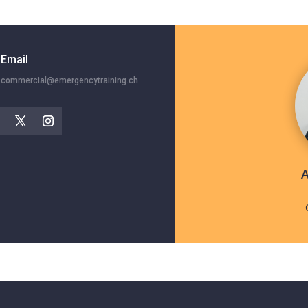
Email
commercial@emergencytraining.ch
A