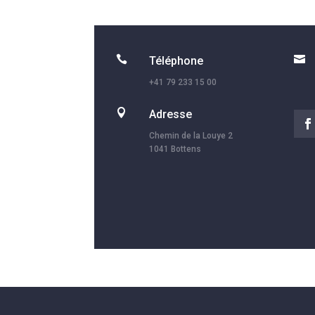


Téléphone
+41 79 233 15 00

Adresse
Chemin de la Louye 2
1041 Bottens