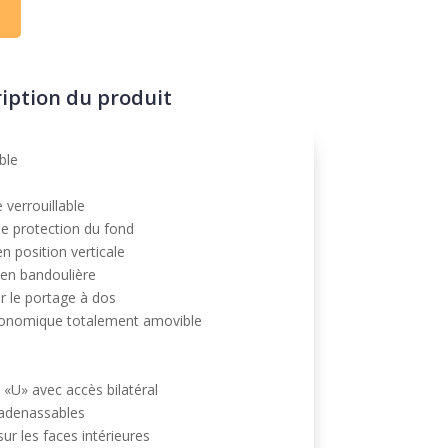
l
r
n
a
t
iption du produit
i
v
e
ble
:
verrouillable
de protection du fond
n position verticale
 en bandoulière
 le portage à dos
gonomique totalement amovible
 «U» avec accès bilatéral
cadenassables
ur les faces intérieures