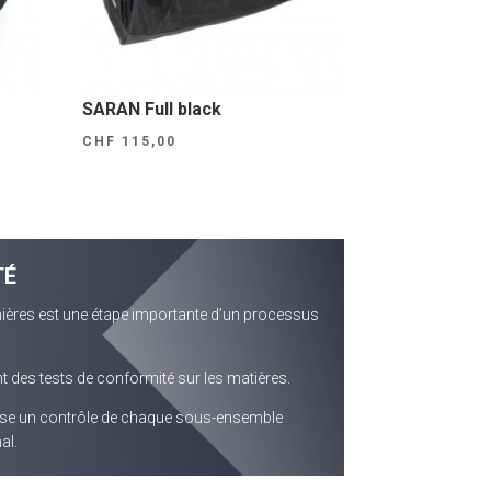
SARAN Full black
CHF
115,00
TÉ
ières est une étape importante d’un processus
 des tests de conformité sur les matières.
ose un contrôle de chaque sous-ensemble
al.