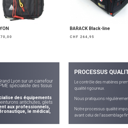
YON
BARACK Black-line
70,00
CHF
264,95
PROCESSUS QUALI
Grand Lyon sur un carrefour
Le contrôle des matières prem
PME spécialiste des tissus
qualité rigoureux.
cialise des équipements
Nous pratiquons régulièrement
einturons antichutes, gilets
nt aux professionnels,
Notre processus qualité imp
éronautique, le médical,
avant celui de l’assemblage fin