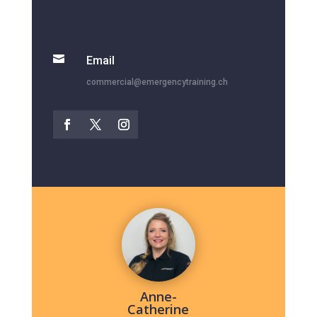

Email
commercial@emergencytraining.ch
Anne-
Catherine