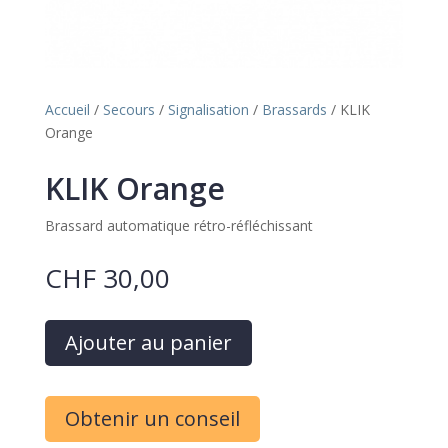
Accueil
/
Secours
/
Signalisation
/
Brassards
/ KLIK
Orange
KLIK Orange
Brassard automatique rétro-réfléchissant
CHF
30,00
A
Ajouter au panier
l
t
e
Obtenir un conseil
r
n