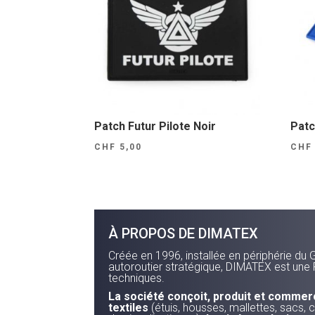
Patch Futur Pilote Noir
Patc
CHF
5,00
CHF
À PROPOS DE DIMATEX
Créée en 1996, installée en périphérie du 
autoroutier stratégique, DIMATEX est une 
techniques.
La société conçoit, produit et commer
textiles
(étuis, housses, mallettes, sacs, c