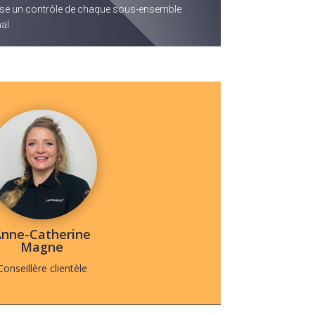
ose un contrôle de chaque sous-ensemble
al.
nne-Catherine
Magne
Conseillère clientèle