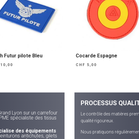
h Futur pilote Bleu
Cocarde Espagne
10,00
CHF
5,00
PROCESSUS QUALI
Grand Lyon sur un carrefour
Le contrôle des matières prem
PME spécialiste des tissus
qualité rigoureux.
cialise des équipements
Nous pratiquons régulièrement
einturons antichutes, gilets