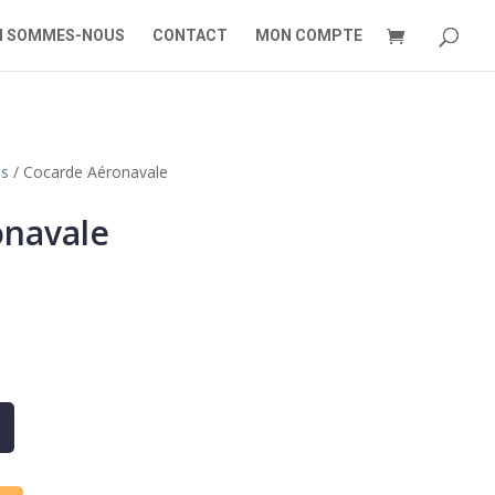
I SOMMES-NOUS
CONTACT
MON COMPTE
hs
/ Cocarde Aéronavale
onavale
A
l
t
e