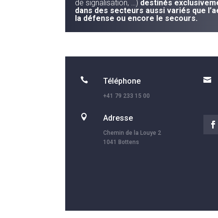
de signalisation, …)
destinés exclusiveme
dans des secteurs aussi variés que l’a
la défense ou encore le secours.


Téléphone
+41 79 233 15 00

Adresse
Chemin de la Louye 2
1041 Bottens