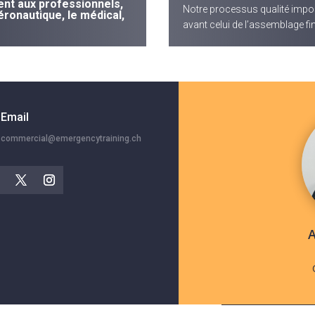
nt aux professionnels,
Notre processus qualité imp
éronautique, le médical,
avant celui de l’assemblage fin
Email
commercial@emergencytraining.ch
A