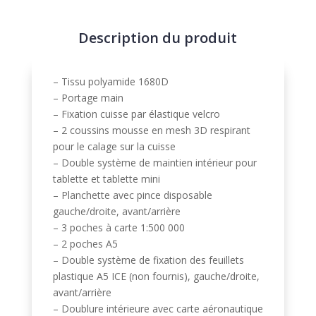
a
t
Description du produit
i
v
e
– Tissu polyamide 1680D
:
– Portage main
– Fixation cuisse par élastique velcro
– 2 coussins mousse en mesh 3D respirant
pour le calage sur la cuisse
– Double système de maintien intérieur pour
tablette et tablette mini
– Planchette avec pince disposable
gauche/droite, avant/arrière
– 3 poches à carte 1:500 000
– 2 poches A5
– Double système de fixation des feuillets
plastique A5 ICE (non fournis), gauche/droite,
avant/arrière
– Doublure intérieure avec carte aéronautique