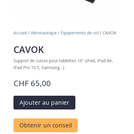
Accueil
/
Aéronautique
/
Équipements de vol
/ CAVOK
CAVOK
Support de cuisse pour tablettes 10″ (iPad, iPad Air,
iPad Pro 10.5, Samsung…)
CHF
65,00
A
Ajouter au panier
l
t
e
Obtenir un conseil
r
n