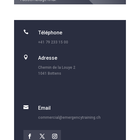

Téléphone
+41 79 233 15 00

Adresse
Chemin de la Louye 2
1041 Bottens

Email
commercial@emergencytraining.ch