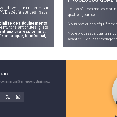
Grand Lyon sur un carrefour
Le contrôle des matières prem
PME spécialiste des tissus
qualité rigoureux.
cialise des équipements
Nous pratiquons régulièrement
einturons antichutes, gilets
nt aux professionnels,
Notre processus qualité imp
éronautique, le médical,
avant celui de l’assemblage fin
Email
commercial@emergencytraining.ch