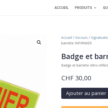
ACCUEIL
PRODUITS
QU
Accueil
/
Secours
/
Signalisati
barrette INFIRMIER
Badge et bar
Badge et barrette rétro-réflé
CHF
30,00
Ajouter au panier