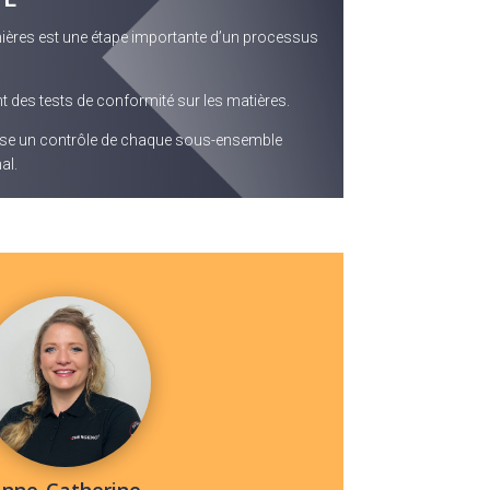
ières est une étape importante d’un processus
 des tests de conformité sur les matières.
ose un contrôle de chaque sous-ensemble
al.