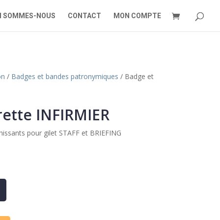
I SOMMES-NOUS
CONTACT
MON COMPTE
on
/
Badges et bandes patronymiques
/ Badge et
rette INFIRMIER
chissants pour gilet STAFF et BRIEFING
A
l
t
e