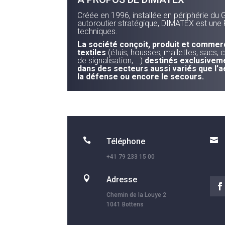
Créée en 1996, installée en périphérie du 
autoroutier stratégique, DIMATEX est une 
techniques.
La société conçoit, produit et commer
textiles
(étuis, housses, mallettes, sacs, c
de signalisation, …)
destinés exclusiveme
dans des secteurs aussi variés que l’a
la défense ou encore le secours.


Téléphone
+41 79 233 15 00

Adresse
Chemin de la Louye 2
1041 Bottens