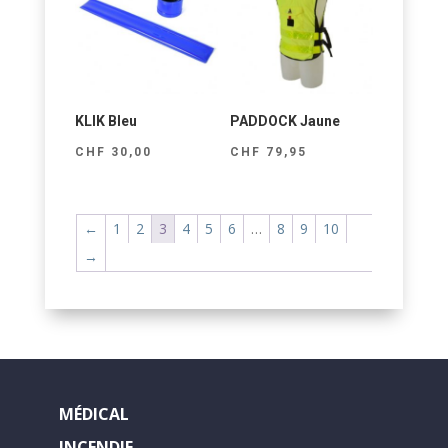
KLIK Bleu
PADDOCK Jaune
CHF
30,00
CHF
79,95
←
1
2
3
4
5
6
…
8
9
10
→
MÉDICAL
INCENDIE