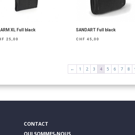
ARM XL Full black
SANDART Full black
HF
25,00
CHF
45,00
←
1
2
3
4
5
6
7
8
CONTACT
QUI SOMMES-NOUS